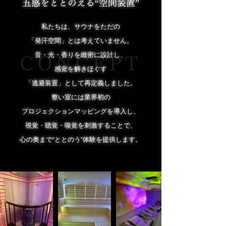
五感をととのえる“空間装置”
私たちは、サウナをただの
「発汗空間」とは考えていません。
音・光・香りを緻密に設計し、
CONCEPT
感覚を解きほぐす
「逃避装置」として再定義しました。
整い室には業界初の
プロジェクションマッピングを導入し、
視覚・聴覚・嗅覚を刺激することで、
心の奥まで“ととのう”体験を提供します。