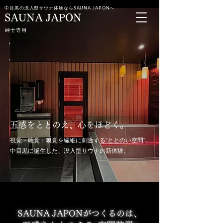
中目黒の没入型サウナ体験ならSAUNA JAPONへ
SAUNA JAPON
紳士専用
五感をととのえ、心をほどく。
視覚・聴覚・嗅覚を繊細に刺激する“ととのい空間”。
中目黒に誕生した、没入型サウナの新体験。
SAUNA JAPONがつくるのは、