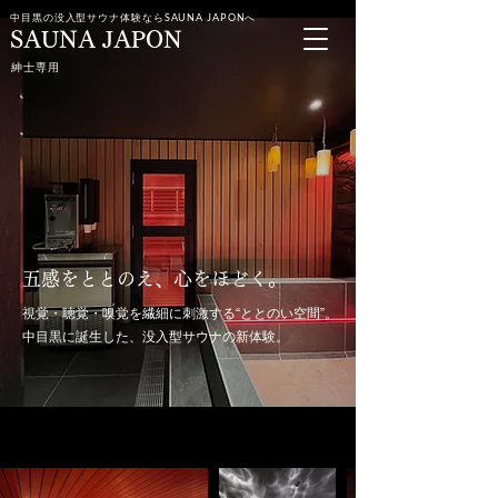
中目黒の没入型サウナ体験ならSAUNA JAPONへ
SAUNA JAPON
紳士専用
五感をととのえ、心をほどく。
視覚・聴覚・嗅覚を繊細に刺激する“ととのい空間”。
中目黒に誕生した、没入型サウナの新体験。